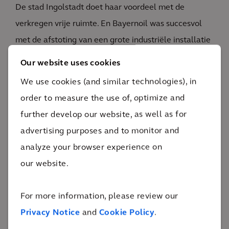
De stad Ingolstadt doet haar voordeel met de
verkregen vrije ruimte. En Bayernoil was succesvol
met de afstoting van een grote industriële installatie
met een indrukwekkende economische efficiëntie.
Our website uses cookies
45.000 ton
We use cookies (and similar technologies), in
gerecycled staal
order to measure the use of, optimize and
Dit herinrichtingsproject sluit één hoofdstuk uit de
further develop our website, as well as for
industriële geschiedenis van Beieren af, terwijl een
advertising purposes and to monitor and
nieuw hoofdstuk in het verhaal van de ontwikkeling
analyze your browser experience on
van Ingolstadt begint. Bayernoil kon aan alle
our website.
verantwoordelijkheden die het als bedrijf had,
voldoen: de verantwoordelijkheid voor het milieu,
For more information, please review our
door de reiniging en de voorbereiding op hergebruik
Privacy Notice
and
Cookie Policy
.
van een ontwikkeld en afgedicht terrein; de