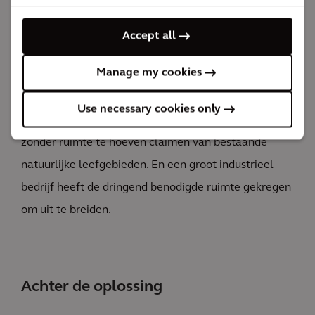
verantwoordelijkheid voor de samenleving, door de
verbetering van een stedelijk gebied; en tenslotte de
Accept all
financiële verantwoordelijkheden, door de
Manage my cookies
geoptimaliseerde structuur voor het creëren van
waarde. Ingolstadt heeft er een nieuw gebied bij
Use necessary cookies only
gekregen voor handel, industrie, sport en natuur -
zonder ruimte te hoeven claimen van bestaande
natuurlijke leefgebieden. En een groot industrieel
bedrijf heeft de dringend benodigde ruimte gekregen
om uit te breiden.
Achter de oplossing