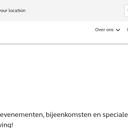
Investo
your location
Over ons
e evenementen, bijeenkomsten en special
ing!