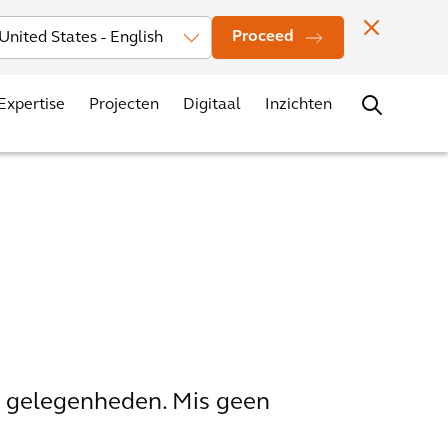
rs
Nieuws
Evenementen
Vestigingen
Contact
Carrière
Proceed
Expertise
Projecten
Digitaal
Inzichten
e gelegenheden. Mis geen