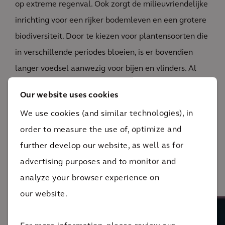
op extreme regenval. Ook zorgt de milieuvriendelijke
inrichting voor een rijker bodemleven en een grotere
biodiversiteit. Door te kiezen voor plantensoorten die
in verschillende periodes bloeien, is er bovendien
langer voedsel aanwezig voor bijen en vlinders. Al
deze oplossingen passen binnen het beheerbeleid
Our website uses cookies
van de gemeente Uden, dat moet leiden tot een
We use cookies (and similar technologies), in
steeds duurzamer beheer.
order to measure the use of, optimize and
further develop our website, as well as for
advertising purposes and to monitor and
Achter de oplossing
analyze your browser experience on
our website.
Bedrijfsadviseur