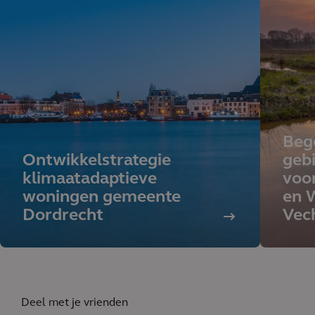
Beg
Ontwikkelstrategie
geb
klimaatadaptieve
voor
woningen gemeente
en 
Dordrecht
Vec
Deel met je vrienden