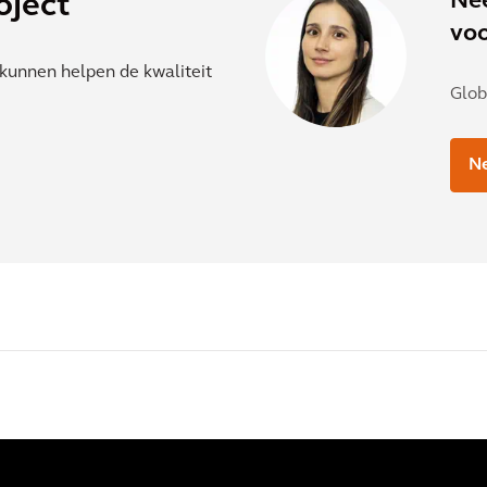
Ne
oject
voo
kunnen helpen de kwaliteit
Glob
N