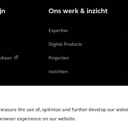
jn
Ons werk & inzicht
Expertise
Digital Products
diaan
Projecten
Inzichten
measure the use of, optimize and further develop our websit
browser experience on our website.