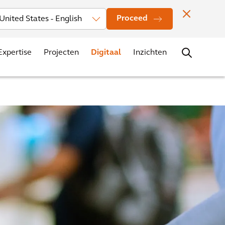
rs
Nieuws
Evenementen
Vestigingen
Contact
Carrière
Proceed
Expertise
Projecten
Digitaal
Inzichten