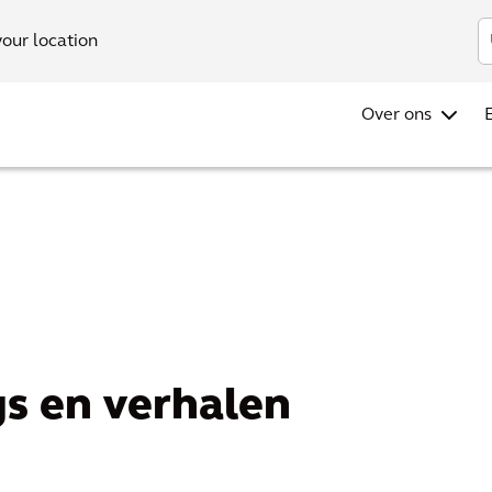
Investo
your location
Over ons
gs en verhalen