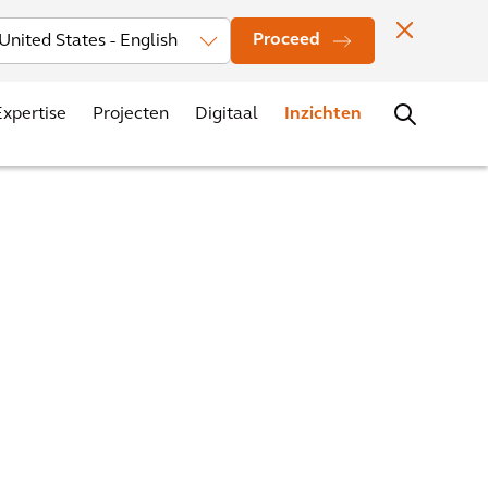
rs
Nieuws
Evenementen
Vestigingen
Contact
Carrière
Proceed
Expertise
Projecten
Digitaal
Inzichten