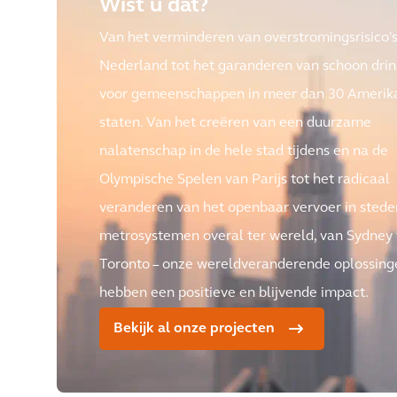
Wist u dat?
Van het verminderen van overstromingsrisico's
Nederland tot het garanderen van schoon dri
voor gemeenschappen in meer dan 30 Amerik
staten. Van het creëren van een duurzame
nalatenschap in de hele stad tijdens en na de
Olympische Spelen van Parijs tot het radicaal
veranderen van het openbaar vervoer in sted
metrosystemen overal ter wereld, van Sydney 
Toronto – onze wereldveranderende oplossing
hebben een positieve en blijvende impact.
Bekijk al onze projecten