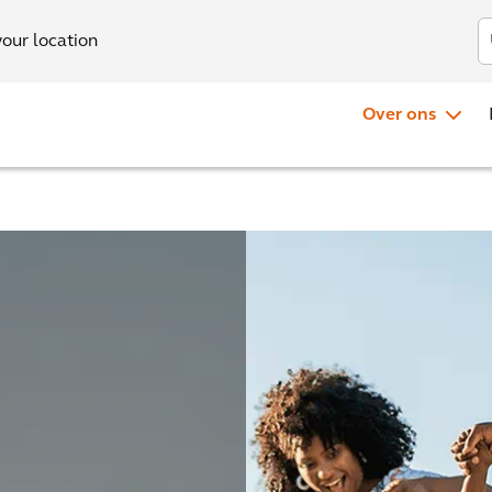
Investo
your location
Over ons