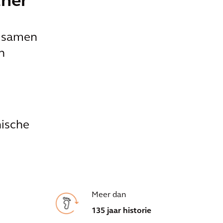
tner
d samen
n
nische
Meer dan
135 jaar historie