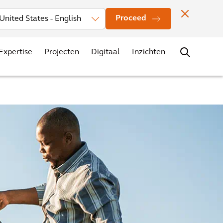
rs
Nieuws
Evenementen
Vestigingen
Contact
Carrière
Proceed
Expertise
Projecten
Digitaal
Inzichten