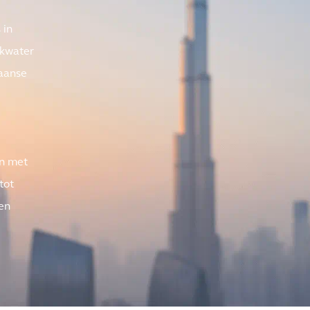
 in
nkwater
aanse
en met
tot
en