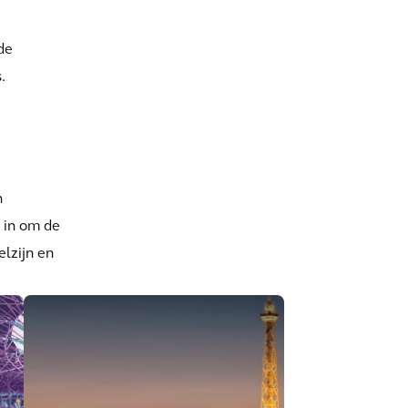
de
.
n
 in om de
elzijn en