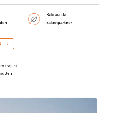
Bekroonde
nden
zakenpartner
l
en traject
nutten –