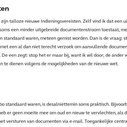
ten
zijn talloze nieuwe Indieningsvereisten. Zelf vind ik dat een 
t soms een minder uitgebreide documentenstroom toestaat, mer
en standaard waren, meteen gemist worden. Dan is de vraag: s
met een al dan niet terecht verzoek om aanvullende documenta
 De een zegt: stop het er maar bij, want ik wil door; de ander
in te dienen volgens de mogelijkheden van de nieuwe wet.
o standaard waren, is desalniettemin soms praktisch. Bijvoor
k heb er geen moeite mee om oud en nieuw te vervlechten, als d
 het versturen van documenten via e-mail. Toegankelijke central