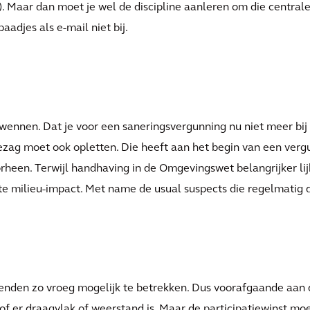
). Maar dan moet je wel de discipline aanleren om die centra
adjes als e-mail niet bij.
 wennen. Dat je voor een saneringsvergunning nu niet meer bij
ezag moet ook opletten. Die heeft aan het begin van een verg
rheen. Terwijl handhaving in de Omgevingswet belangrijker lij
rote milieu-impact. Met name de usual suspects die regelmatig 
nenden zo vroeg mogelijk te betrekken. Dus voorafgaande aan 
 of er draagvlak of weerstand is. Maar de participatiewinst m