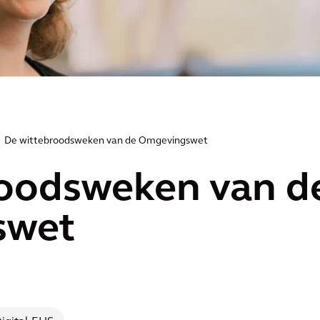
De wittebroodsweken van de Omgevingswet
roodsweken van d
swet