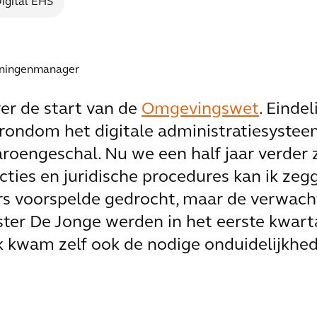
igital EHS
unningenmanager
ver de start van de
Omgevingswet
. Eindel
e rondom het digitale administratiesyste
aroengeschal. Nu we een half jaar verder z
ucties en juridische procedures kan ik ze
ers voorspelde gedrocht, maar de verwacht
ster De Jonge werden in het eerste kwartaa
 kwam zelf ook de nodige onduidelijkhed