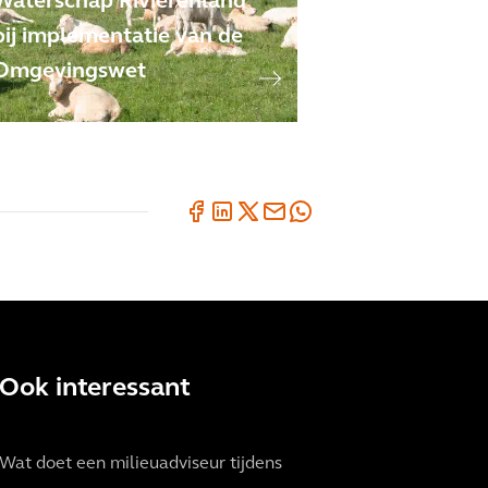
Waterschap Rivierenland
bij implementatie van de
Omgevingswet
Ook interessant
Wat doet een milieuadviseur tijdens