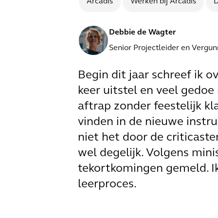
Arcadis
Werken bij Arcadis
D
Debbie de Wagter
Senior Projectleider en Verg
Begin dit jaar schreef ik o
keer uitstel en veel gedo
aftrap zonder feestelijk kl
vinden in de nieuwe instr
niet het door de criticast
wel degelijk. Volgens mini
tekortkomingen gemeld. Ik
leerproces.