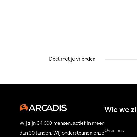
BLOG
Tussen hoop en vrees: de
nieuwe Omgevingswet
Deel met je vrienden
Wie we zi
Wij zijn 34.000 mensen, actief in meer
Over ons
dan 30 landen. Wij ondersteunen onze