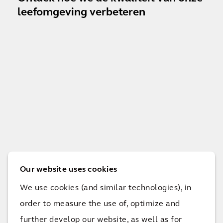
leefomgeving verbeteren
Our website uses cookies
Leer hier hoe we onze klanten helpen hun
We use cookies (and similar technologies), in
doelen te halen.
order to measure the use of, optimize and
further develop our website, as well as for