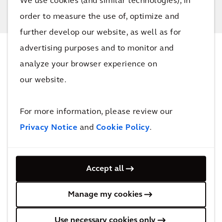
We use cookies (and similar technologies), in
order to measure the use of, optimize and
further develop our website, as well as for
advertising purposes and to monitor and
NEWS & EINBLICKE
analyze your browser experience on
Neueste Updates
our website.
For more information, please review our
Privacy Notice
and
Cookie Policy
.
Accept all
Manage my cookies
Use necessary cookies only