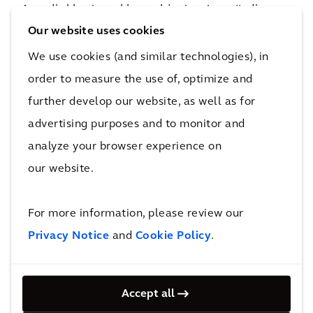
Arcadis klanten al hun objecten te coördineren
en te synchroniseren en ervoor te zorgen dat
Our website uses cookies
iedereen met dezelfde gegevens werkt.
We use cookies (and similar technologies), in
order to measure the use of, optimize and
further develop our website, as well as for
advertising purposes and to monitor and
analyze your browser experience on
our website.
For more information, please review our
Privacy Notice
and
Cookie Policy
.
Accept all
De toekomst van transport en