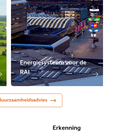
Energiesysteem voor de
RAI
 duurzaamheidsadvies
Erkenning