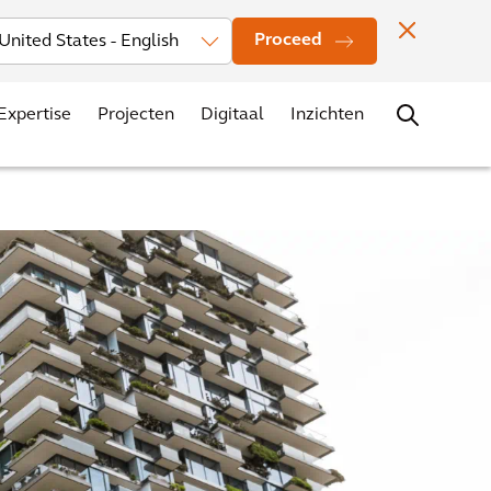
rs
Nieuws
Evenementen
Vestigingen
Contact
Carrière
Proceed
Expertise
Projecten
Digitaal
Inzichten