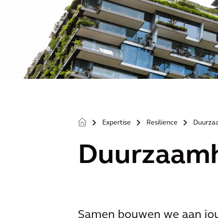
Expertise
Resilience
Duurza
>
>
>
Duurzaamh
Samen bouwen we aan jou