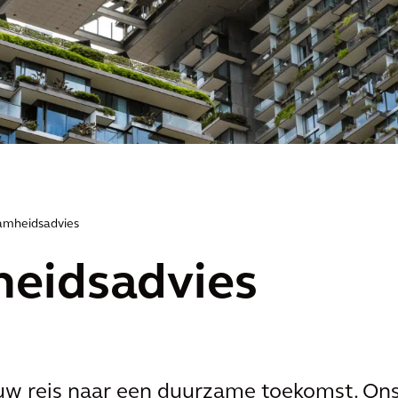
amheidsadvies
eidsadvies
w reis naar een duurzame toekomst. On