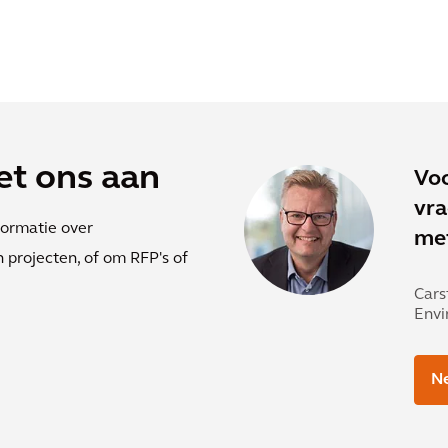
et ons aan
Voo
vra
ormatie over
me
 projecten, of om RFP's of
Cars
Envi
Ne