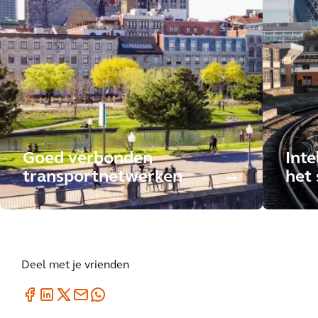
Goed verbonden
Inte
transportnetwerken
het 
Deel met je vrienden