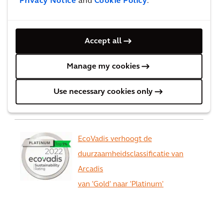
Privacy Notice
and
Cookie Policy
.
Worlds best consulting firms van
Forbes
Accept all
Manage my cookies
Arcadis staat op nummer 1 voor
'General Buildings'
Use necessary cookies only
EcoVadis verhoogt de
duurzaamheidsclassificatie van
Arcadis
van 'Gold' naar 'Platinum'
Zie alles