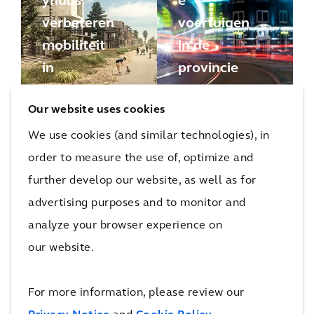
yhubs
e
verbeteren
voertuigen
mobiliteit
in de
in
provincie
Strandeila
Noord-
Our website uses cookies
nd
Holland
We use cookies (and similar technologies), in
order to measure the use of, optimize and
Meer nieuwe-mobiliteitsprojecten
further develop our website, as well as for
advertising purposes and to monitor and
analyze your browser experience on
Erkenning
our website.
We staan op de derde plaats in
For more information, please review our
de