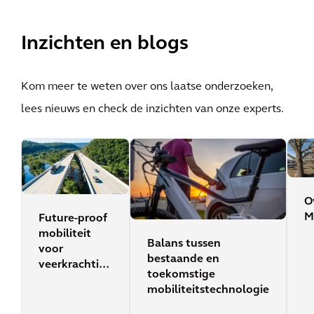
Inzichten en blogs
Kom meer te weten over ons laatse onderzoeken,
lees nieuws en check de inzichten van onze experts.
O
M
Future-proof
mobiliteit
Balans tussen
voor
bestaande en
veerkrachtige
toekomstige
operatie
mobiliteitstechnologie