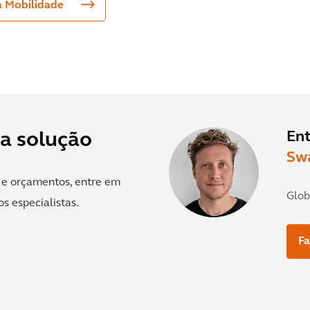
a Mobilidade
En
ta solução
Sw
s e orçamentos, entre em
Glob
s especialistas.
F