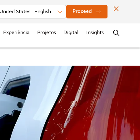
vestors
Novidades
Nossos Escritórios
Contato
Carreiras
Proceed
Experiência
Projetos
Digital
Insights