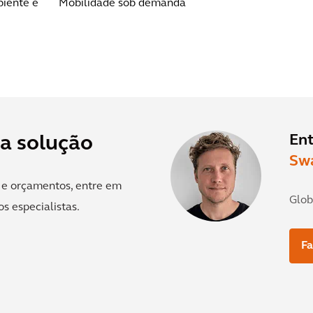
biente e
Mobilidade sob demanda
En
ta solução
Sw
s e orçamentos, entre em
Glob
s especialistas.
F