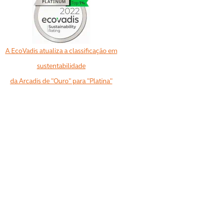
A EcoVadis atualiza a classificação em
sustentabilidade
da Arcadis de "Ouro" para "Platina"