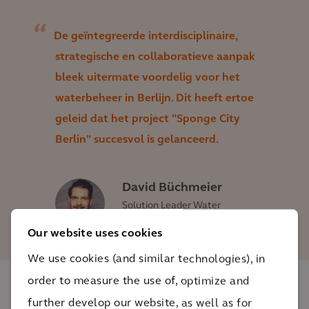
De geïntegreerde interdisciplinaire,
strategische en collaboratieve aanpak
bleek uitermate voordelig voor het
waterbeheer in Berlijn. Dit heeft ertoe
geleid dat het project "Sponge City
Berlin" succesvol is gelanceerd.
David Büchmeier
Solution Leader Water
Optimization
Our website uses cookies
We use cookies (and similar technologies), in
order to measure the use of, optimize and
De impact
further develop our website, as well as for