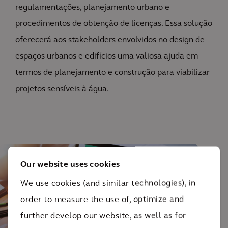
regulamentações, planejamento urbano e
procedimentos de obtenção de licenças. Essa solução
oferecerá aos stakeholders envolvidos no design de
espaços urbanos e edifícios uma valiosa ajuda em
termos de planejamento e construção para viabilizar
projetos sensíveis à água.
Our website uses cookies
We use cookies (and similar technologies), in
order to measure the use of, optimize and
further develop our website, as well as for