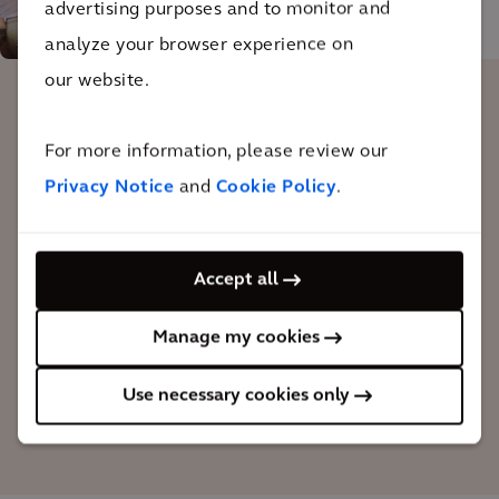
advertising purposes and to monitor and
analyze your browser experience on
our website.
A abordagem integrada, interdisciplinar,
For more information, please review our
estratégica e colaborativa mostrou-se
Privacy Notice
and
Cookie Policy
.
extremamente benéfica para a gestão de
águas de Berlim. Como resultado, o
projeto "Berlim, Cidade-Esponja" está
Accept all
sendo lançado com sucesso.
Manage my cookies
David Büchmeier
Use necessary cookies only
Solution Leader Water
Optimization