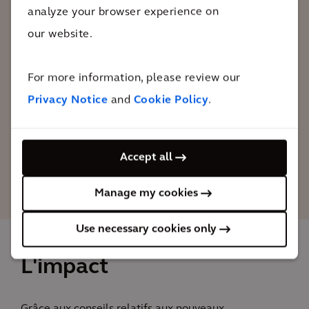
analyze your browser experience on
stratégique et collaborative s'est avérée
our website.
extrêmement bénéfique pour la gestion
de l'eau à Berlin. Elle a permis un
For more information, please review our
lancement réussi du projet « Berlin, ville-
éponge ».
Privacy Notice
and
Cookie Policy
.
David Büchmeier
Accept all
Solution Leader Water
Optimization
Manage my cookies
Use necessary cookies only
L'impact