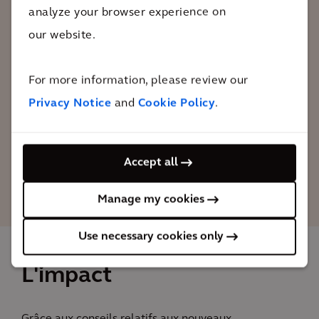
analyze your browser experience on
stratégique et collaborative s'est avérée
our website.
extrêmement bénéfique pour la gestion
de l'eau à Berlin. Elle a permis un
For more information, please review our
lancement réussi du projet « Berlin, ville-
éponge ».
Privacy Notice
and
Cookie Policy
.
David Büchmeier
Accept all
Solution Leader Water
Optimization
Manage my cookies
Use necessary cookies only
L'impact