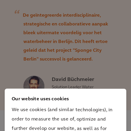
De geïntegreerde interdisciplinaire,
strategische en collaboratieve aanpak
bleek uitermate voordelig voor het
waterbeheer in Berlijn. Dit heeft ertoe
geleid dat het project "Sponge City
Berlin" succesvol is gelanceerd.
David Büchmeier
Solution Leader Water
Optimization
Our website uses cookies
We use cookies (and similar technologies), in
order to measure the use of, optimize and
De impact
further develop our website, as well as for