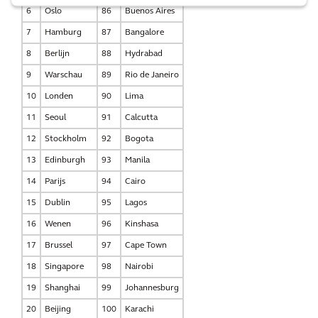
6
Oslo
86
Buenos Aires
7
Hamburg
87
Bangalore
8
Berlijn
88
Hydrabad
9
Warschau
89
Rio de Janeiro
10
Londen
90
Lima
11
Seoul
91
Calcutta
12
Stockholm
92
Bogota
13
Edinburgh
93
Manila
14
Parijs
94
Cairo
15
Dublin
95
Lagos
16
Wenen
96
Kinshasa
17
Brussel
97
Cape Town
18
Singapore
98
Nairobi
19
Shanghai
99
Johannesburg
20
Beijing
100
Karachi