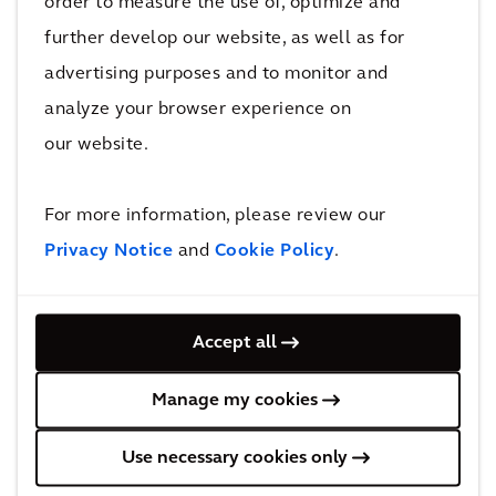
order to measure the use of, optimize and
Stadsprojecten (zoals Hofplein, Hofbogenpark
further develop our website, as well as for
en Getijdenpark Feyenoord). Het onlangs
advertising purposes and to monitor and
opgestart burgerberaad Klimaat is een
analyze your browser experience on
vooruitstrevende manier om inwoners te
our website.
betrekken bij de toekomst van hun stad. Het is
duidelijk dat die investeringen zich
For more information, please review our
terugbetalen.’
Privacy Notice
and
Cookie Policy
.
Top 20
Onderste 20
Accept all
1
Amsterdam
81
Santiago
2
Rotterdam
82
Mexico City
Manage my cookies
3
Copenhagen
83
Mumbai
4
Frankfurt
84
Sao Paulo
Use necessary cookies only
5
München
85
Delhi