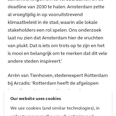
deadline van 2030 te halen. Amsterdam zette
al vroegtijdig in op vooruitstrevend
klimaatbeleid in de stad, waarin alle lokale
stakeholders een rol spelen. Ons onderzoek
laat nu zien dat Amsterdam hier de vruchten
van plukt. Dat is iets om trots op te zijn en het
is mooi en belangrijk om te merken dat dit vele
andere steden inspireert.’
Arrèn van Tienhoven, stedenexpert Rotterdam
bij Arcadis: ‘Rotterdam heeft de afgelopen
jaren fors geïnvesteerd in zaken als
vergroening, circulaire economie en kwaliteit
Our website uses cookies
van de buitenruimte. We zien dit onder meer
We use cookies (and similar technologies), in
terug in de ontwikkeling van de acht