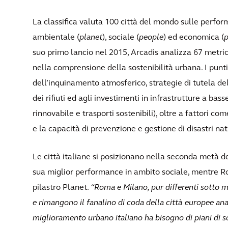
La classifica valuta 100 città del mondo sulle performa
ambientale (
planet
), sociale (
people
) ed economica (
p
suo primo lancio nel 2015, Arcadis analizza 67 metri
nella comprensione della sostenibilità urbana. I punti
dell’inquinamento atmosferico, strategie di tutela del
dei rifiuti ed agli investimenti in infrastrutture a bas
rinnovabile e trasporti sostenibili), oltre a fattori c
e la capacità di prevenzione e gestione di disastri nat
Le città italiane si posizionano nella seconda metà del
sua miglior performance in ambito sociale, mentre Ro
pilastro Planet.
“Roma e Milano, pur differenti sotto mo
e rimangono il fanalino di coda della città europee ana
miglioramento urbano italiano ha bisogno di piani di so