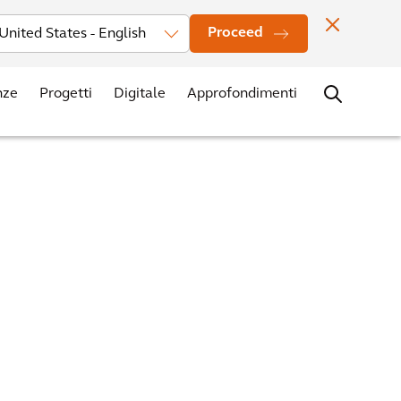
Investitori
Notizie
I nostri uffici
Contatti
Carriere
Proceed
nze
Progetti
Digitale
Approfondimenti