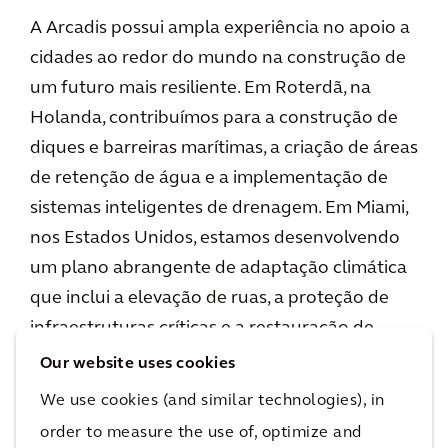
A Arcadis possui ampla experiência no apoio a
cidades ao redor do mundo na construção de
um futuro mais resiliente. Em Roterdã, na
Holanda, contribuímos para a construção de
diques e barreiras marítimas, a criação de áreas
de retenção de água e a implementação de
sistemas inteligentes de drenagem. Em Miami,
nos Estados Unidos, estamos desenvolvendo
um plano abrangente de adaptação climática
que inclui a elevação de ruas, a proteção de
infraestruturas críticas e a restauração de
manguezais. Já em Singapura, apoiamos a
Our website uses cookies
implementação de sistemas de transporte
We use cookies (and similar technologies), in
público eficientes, a construção de edifícios
order to measure the use of, optimize and