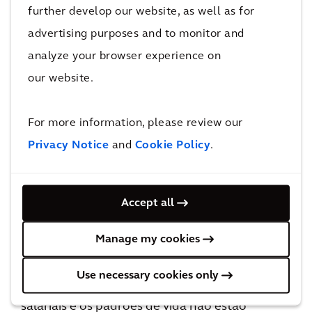
com alta eficiência energética e a criação de
further develop our website, as well as for
áreas verdes — tornando a cidade uma das
advertising purposes and to monitor and
mais sustentáveis do mundo.
analyze your browser experience on
our website.
Estratégias de Desenvolvimento Inclusivo
Necessárias em Cidades Norte-Americanas
For more information, please review our
Cidades norte-americanas dominam o pilar
Privacy Notice
and
Cookie Policy
.
Lucro. São Francisco, Dallas, Chicago, Houston,
Nova York e Seattle aparecem no top 10 para
Lucro, graças à facilidade de fazer negócios,
Accept all
PIB per capita e taxas de emprego. No entanto,
Manage my cookies
enquanto essas cidades demonstram um
sucesso empresarial robusto, suas
Use necessary cookies only
classificações gerais mostram como os níveis
salariais e os padrões de vida não estão