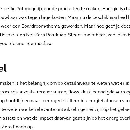
 zo efficiënt mogelijk goede producten te maken. Energie is da
ouwbaar was tegen lage kosten. Maar nu de beschikbaarheid b
oom’ weer een Boardroom-thema geworden. Maar hoe geef je deca
is: met een Net Zero Roadmap. Steeds meer bedrijven in en b
oor de engineeringsfase.
el
 maken is het belangrijk om op detailniveau te weten wat er is e
procesdata zoals: temperaturen, flows, druk, benodigde vermog
p hoofdlijnen naar meer gedetailleerde energiebalansen voor
om te weten welke relevante ontwikkelingen er zijn op het gebi
n assets en wat de impact daarvan gaat zijn op het energieverb
et Zero Roadmap.