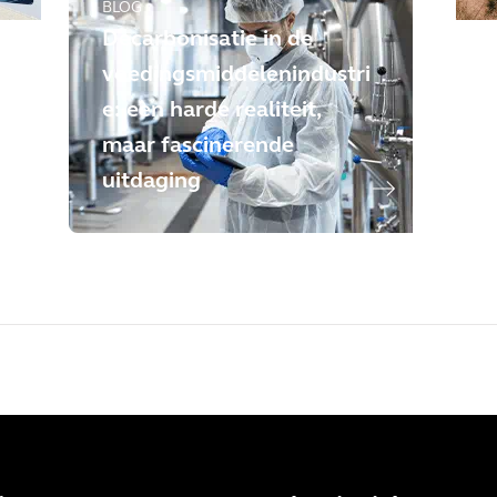
BLOG
Decarbonisatie in de
voedingsmiddelenindustri
e: een harde realiteit,
maar fascinerende
uitdaging