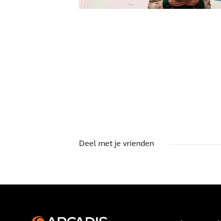
ARTIKEL
Decarbonisering: Los
morgen vandaag op
Deel met je vrienden