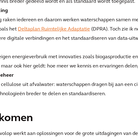
nnis breder gedeeld wordt en als standaard wordt toegepast.
king
g raken iedereen en daarom werken waterschappen samen met
oals het
Deltaplan Ruimtelijke Adaptatie
(DPRA). Toch zie ik 
re digitale verbindingen en het standaardiseren van data-uitw
n energieverbruik met innovaties zoals biogasproductie en a
 maar ook hier geldt: hoe meer we kennis en ervaringen delen
beheer
 cellulose uit afvalwater: waterschappen dragen bij aan een c
hnologieën breder te delen en standaardiseren.
 komen
l volop werkt aan oplossingen voor de grote uitdagingen van d