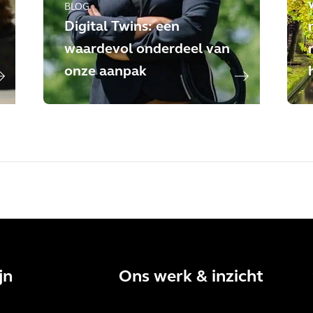
BLOG
Digital Twins: een
waardevol onderdeel van
onze aanpak
jn
Ons werk & inzicht