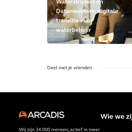
Waterstrijders en
Datameesters: digitale
transitie voor
waterbeheer
Deel met je vrienden
Wie we zi
Wij zijn 34.000 mensen, actief in meer