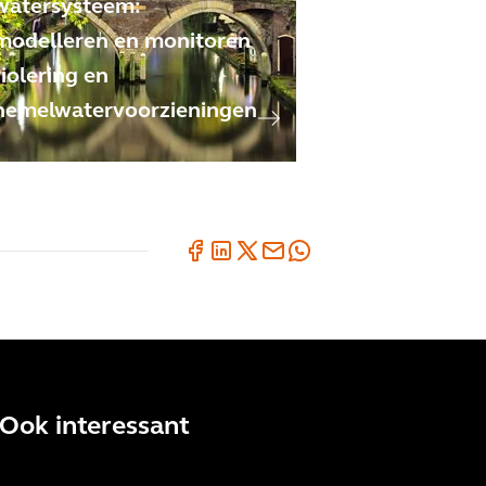
watersysteem:
modelleren en monitoren
riolering en
hemelwatervoorzieningen
Ook interessant