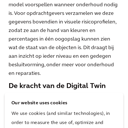
model voorspellen wanneer onderhoud nodig
is. Voor opdrachtgevers verzamelen we deze
gegevens bovendien in visuele risicoprofielen,
zodat ze aan de hand van kleuren en
percentages in één oogopslag kunnen zien
wat de staat van de objecten is. Dit draagt bij
aan inzicht op ieder niveau en een gedegen
besluitvorming, onder meer voor onderhoud
en reparaties.
De kracht van de Digital Twin
Om diensten op het gebied van
Our website uses cookies
assetmanagement optimaal digitaal te
We use cookies (and similar technologies), in
ondersteunen zet het team waarmee ik werk
order to measure the use of, optimize and
de nieuwe technologie nu al in voor diverse