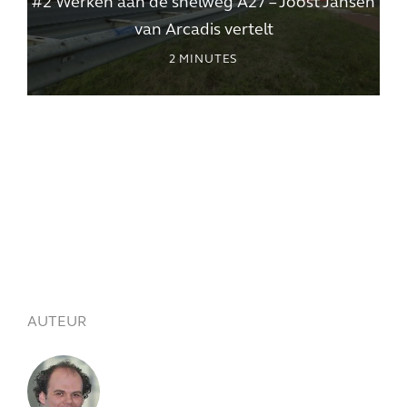
#2 Werken aan de snelweg A27 – Joost Jansen
van Arcadis vertelt
2
MINUTES
AUTEUR