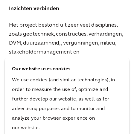
Inzichten verbinden
Het project bestond uit zeer veel disciplines,
zoals geotechniek, constructies, verhardingen,
DVM, duurzaamheid, , vergunningen, milieu,
stakeholdermanagement en
contractenmanagement. Wij konden onze
Our website uses cookies
expertise goed kwijt in het verbinden van deze
verschillende disciplines in dit unieke,
We use cookies (and similar technologies), in
grootschalige Vervaning & Renovatie-project.
order to measure the use of, optimize and
further develop our website, as well as for
In deze videoreeks vertellen collega's van
advertising purposes and to monitor and
Arcadis wat het werken aan dit project voor
analyze your browser experience on
hen betekende.
our website.