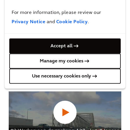
For more information, please review our
Privacy Notice
and
Cookie Policy
.
Accept all
#1 Werken aan de snelweg A27 – Frits Creemer
van Arcadis vertelt
Manage my cookies
2
MINUTES
Use necessary cookies only