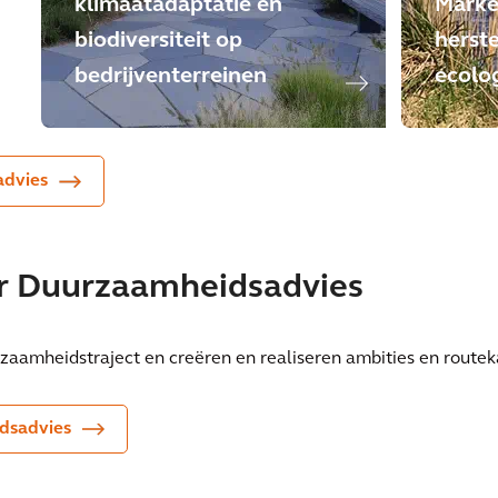
klimaatadaptatie en
Mark
biodiversiteit op
herste
bedrijventerreinen
ecolo
advies
er Duurzaamheidsadvies
aamheidstraject en creëren en realiseren ambities en routek
dsadvies