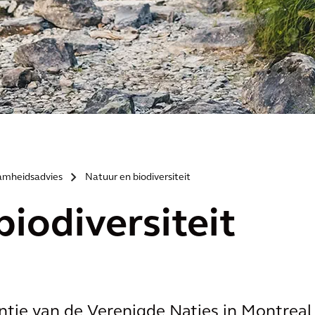
amheidsadvies
Natuur en biodiversiteit
>
iodiversiteit
tie van de Verenigde Naties in Montreal