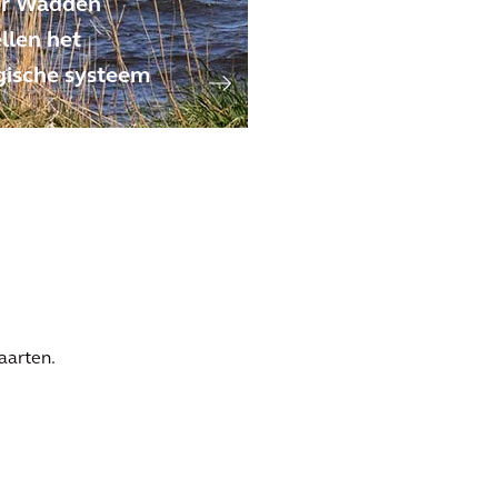
er Wadden
llen het
gische systeem
aarten.