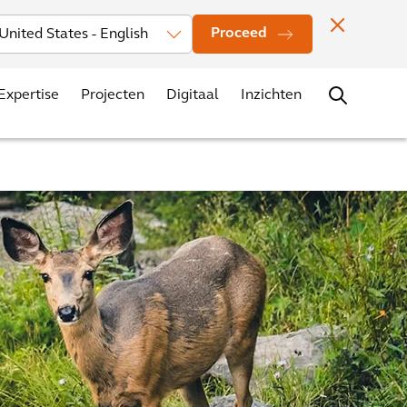
rs
Nieuws
Evenementen
Vestigingen
Contact
Carrière
Proceed
Expertise
Projecten
Digitaal
Inzichten