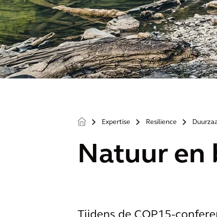
Expertise
Resilience
Duurza
>
>
>
Natuur en b
Tijdens de COP15-conferen