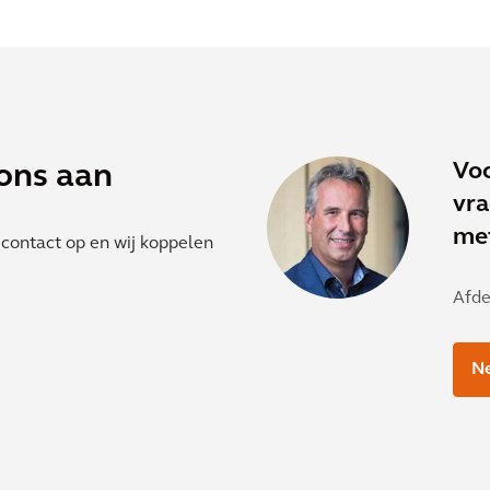
Voo
ons aan
vra
me
contact op en wij koppelen
Afde
Ne