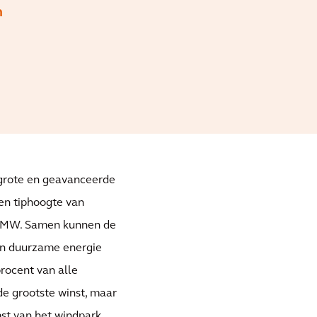
n
 grote en geavanceerde
en tiphoogte van
8 MW. Samen kunnen de
en duurzame energie
rocent van alle
 de grootste winst, maar
mst van het windpark.