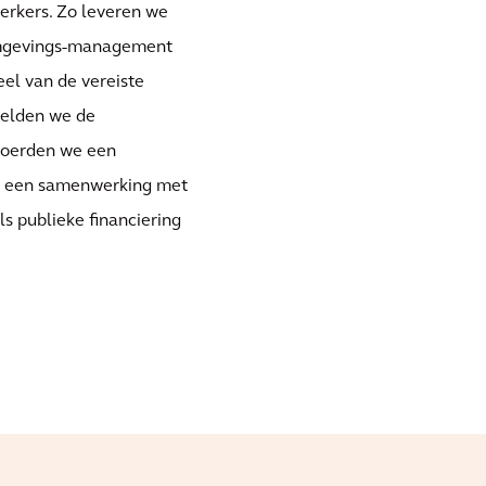
werkers. Zo leveren we
 omgevings-management
eel van de vereiste
telden we de
voerden we een
ot een samenwerking met
s publieke financiering