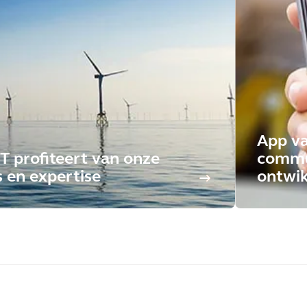
App va
T profiteert van onze
commu
s en expertise
ontwi