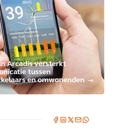
n Arcadis versterkt
nicatie tussen
kkelaars en omwonenden