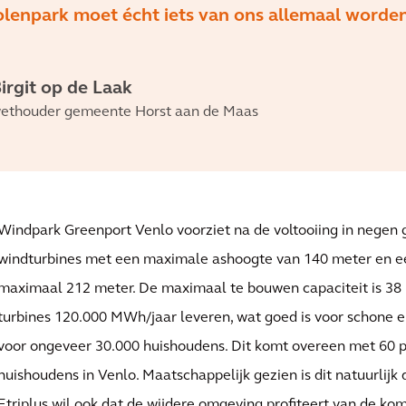
enpark moet écht iets van ons allemaal worde
irgit op de Laak
ethouder gemeente Horst aan de Maas
Windpark Greenport Venlo voorziet na de voltooiing in negen
windturbines met een maximale ashoogte van 140 meter en e
maximaal 212 meter. De maximaal te bouwen capaciteit is 3
turbines 120.000 MWh/jaar leveren, wat goed is voor schone 
voor ongeveer 30.000 huishoudens. Dit komt overeen met 60 p
huishoudens in Venlo. Maatschappelijk gezien is dit natuurlijk
Etriplus wil ook dat de wijdere omgeving profiteert van de ko