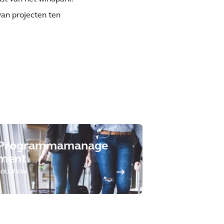
van projecten ten
Programmamanage
ment
SOLUTION