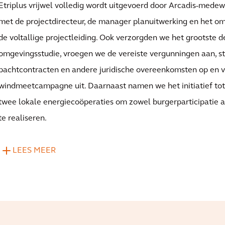
Etriplus vrijwel volledig wordt uitgevoerd door Arcadis-mede
met de projectdirecteur, de manager planuitwerking en het
de voltallige projectleiding. Ook verzorgden we het grootste d
omgevingsstudie, vroegen we de vereiste vergunningen aan, s
pachtcontracten en andere juridische overeenkomsten op en 
windmeetcampagne uit. Daarnaast namen we het initiatief t
twee lokale energiecoöperaties om zowel burgerparticipatie al
te realiseren.
LEES MEER