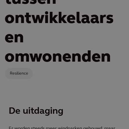
ontwikkelaars
en
omwonenden
Resilience
De uitdaging
Er worden steeds meer windparken gebouwd, maar