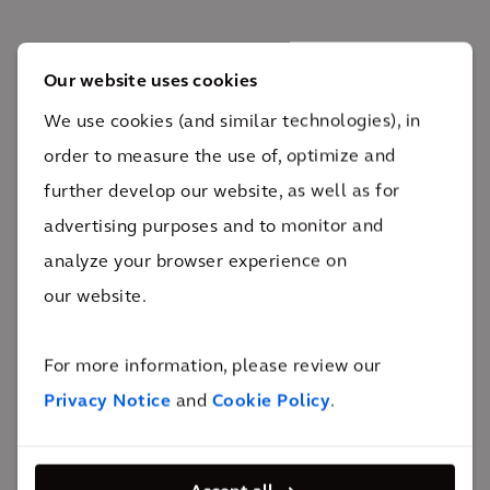
De impact
Our website uses cookies
We use cookies (and similar technologies), in
Omwonenden weten beter wat ze kunnen
order to measure the use of, optimize and
verwachten en voelen zich gehoord. De exploitant
further develop our website, as well as for
begrijpt beter hoe omwonenden de windturbines
advertising purposes and to monitor and
ervaren en kan hier op acteren.
analyze your browser experience on
24/7
our website.
Real-time inzicht voor exploitanten in hoe omwonenden de
windturbines ervaren bij verschillende
weersomstandigheden, turbinecondities en
For more information, please review our
omgevingsfactoren.
Privacy Notice
and
Cookie Policy
.
Exploitanten en overheden die de
Geluidsverwachting app gebruiken krijgen een beter
idee van hoe omwonenden windparken ervaren.