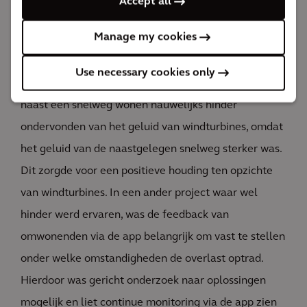
Accept all
Verschillende windparken maken al gebruik van deze
Manage my cookies
app voor een goede, continue interactie met
omwonenden. Uit een eerste project bleek dat
Use necessary cookies only
mensen die in de buurt van een specifiek windpark
naast een snelweg wonen nauwelijks hinder
ondervonden van het geluid van windturbines, omdat
het geluid van de naastgelegen snelweg sterker was.
Dit zorgde voor een positieve houding ten opzichte
van windturbines. In een ander project waar wel
hinder werd ervaren, was de feedback van
omwonenden via de app belangrijk om vast te stellen
onder welke omstandigheden de overlast optrad.
Hierdoor was gericht onderzoek naar oplossingen
mogelijk en liet continue monitoring via de app zien