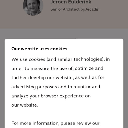
Jeroen Eulderink
Senior Architect bij Arcadis
De impact
Our website uses cookies
We use cookies (and similar technologies), in
Het nieuwe centrum is niet alleen comfortabel, maar
order to measure the use of, optimize and
door de lagere operationele kosten en kleinere
further develop our website, as well as for
voetafdruk ook veel efficiënter.
advertising purposes and to monitor and
70%
analyze your browser experience on
kleinere CO2-voetafdruk
our website.
Het Shell Technology Centre Amsterdam draagt op
een bijzondere wijze bij aan het welzijn van alle
For more information, please review our