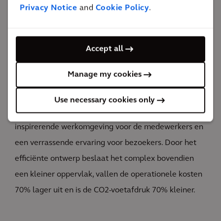
medewerkers van de multinational. Dat is niet alleen
Privacy Notice
and
Cookie Policy
.
te danken aan de comfortabele inrichting van het
onderzoekscentrum, maar ook aan bewuste en
gedurfde ontwerpkeuzes als het glazen atrium. Deze
Accept all
constructie fungeert als de ruggengraat die het hele
Manage my cookies
complex zowel in logistiek als visueel opzicht bij
elkaar houdt. Het binnentredende daglicht en het
Use necessary cookies only
prachtige uitzicht op het IJ maken het tot een
inspirerende werkomgeving voor de medewerkers en
een verrassende ervaring voor bezoekers. Door het
efficiënte ontwerp beslaat het complex bovendien
een kleiner oppervlak, vallen de operationele kosten
70% lager uit en is de CO2-voetafdruk 70% kleiner.