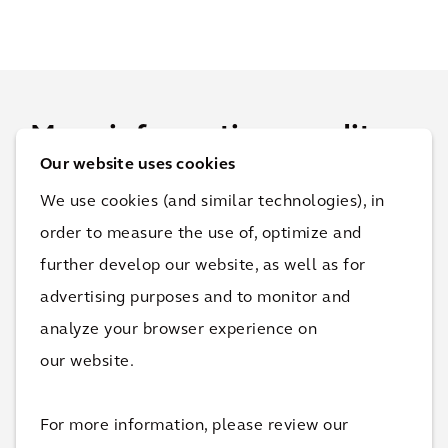
Meer informatie over dit
Our website uses cookies
project
We use cookies (and similar technologies), in
order to measure the use of, optimize and
Neem contact op en ontdek hoe wij jouw organisatie
further develop our website, as well as for
kunnen helpen de kwaliteit van leven te verbeteren.
advertising purposes and to monitor and
analyze your browser experience on
our website.
For more information, please review our