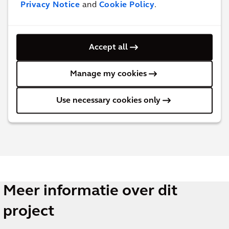
Privacy Notice
and
Cookie Policy
.
Neem contact op met
Harold Rorink
voor meer informatie en vragen.
Accept all
Senior Project Manager
Manage my cookies
Use necessary cookies only
Contact Harold
Meer informatie over dit
project