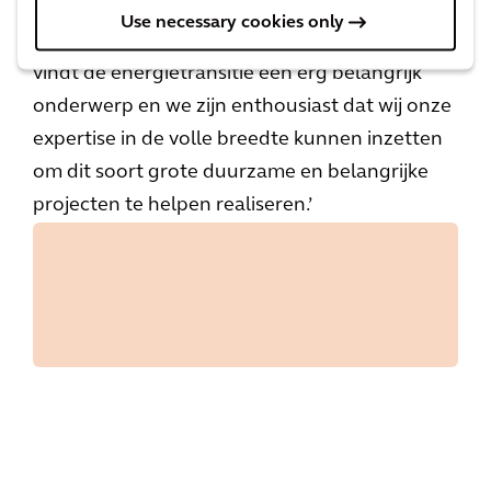
Dat daar nu ook het gebouw en het civiele
Use necessary cookies only
werk bij komt is een kers op de taart. Arcadis
vindt de energietransitie een erg belangrijk
onderwerp en we zijn enthousiast dat wij onze
expertise in de volle breedte kunnen inzetten
om dit soort grote duurzame en belangrijke
projecten te helpen realiseren.
’