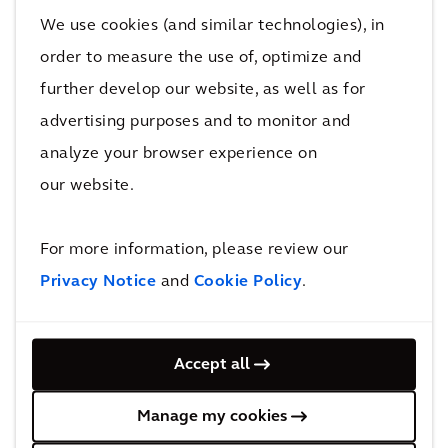
Betrokken
We use cookies (and similar technologies), in
order to measure the use of, optimize and
‘
Wij zijn op diverse manieren betrokken bij
further develop our website, as well as for
IJmuiden Ver’, zegt directeur Cécile Cluitmans
advertising purposes and to monitor and
van Arcadis. ‘We verlenen ‘expert support’
analyze your browser experience on
diensten voor de kabels zoals geofysische,
geotechnische en geomorfologische
our website.
onderzoeken. Dit wordt vervolgens weer
gebruikt bij de aanbestedingen voor de kabels
For more information, please review our
in de zee en voor kwaliteitsborging. Eerder al
Privacy Notice
and
Cookie Policy
.
waren we betrokken bij de Milieu Effect
Rapportages en de vergunningaanvragen
Accept all
voor twee ondergrondse
hoogspanningsverbindingen van de Noordzee
Manage my cookies
naar land. We zitten dus goed in dit dossier.