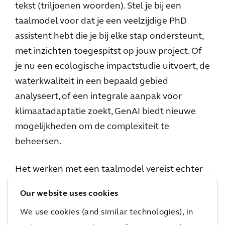
tekst (triljoenen woorden). Stel je bij een
taalmodel voor dat je een veelzijdige PhD
assistent hebt die je bij elke stap ondersteunt,
met inzichten toegespitst op jouw project. Of
je nu een ecologische impactstudie uitvoert, de
waterkwaliteit in een bepaald gebied
analyseert, of een integrale aanpak voor
klimaatadaptatie zoekt, GenAI biedt nieuwe
mogelijkheden om de complexiteit te
beheersen.
Het werken met een taalmodel vereist echter
duidelijke instructies en grenzen. Je moet AI
Our website uses cookies
specifieke richtlijnen geven om de beste
We use cookies (and similar technologies), in
resultaten te krijgen. ‘Garbage in, garbage out’: