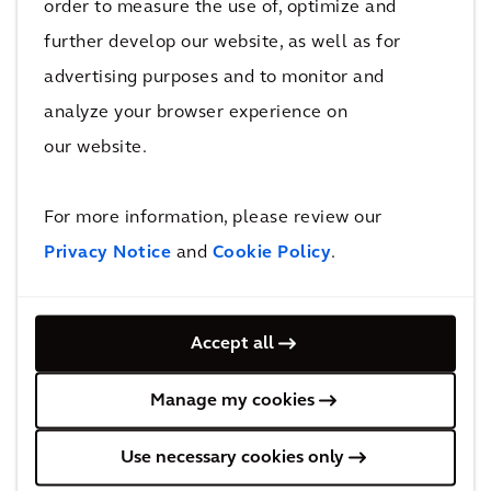
order to measure the use of, optimize and
wat je erin stopt, bepaalt de kwaliteit van wat
je eruit krijgt. Dit proces heeft mij, als digital en
further develop our website, as well as for
AI-adviseur, geholpen om scherpere vragen te
advertising purposes and to monitor and
stellen en daardoor mijn werk te verbeteren.
analyze your browser experience on
our website.
Co-creatie met AI
For more information, please review our
Het toekomstsbeeld waar ik deze blog mee
Privacy Notice
and
Cookie Policy
.
startte, begint nu al vorm te krijgen. Tools
zoals Microsoft Copilot integreren GenAI
direct in systemen als Office 365, waar
Accept all
complexe databronnen, systemen en
Manage my cookies
processen met elkaar worden verbonden. AI
acteert hierin als het verbindende brein.
Voeg
Use necessary cookies only
hier de kennis en expertise van Arcadis aan toe
,