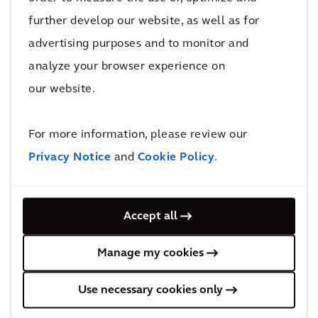
moestuinen tot aan voedselkraampjes, van
further develop our website, as well as for
educatie tot het maken van gezonde keuzes.
Allemaal onderdelen die kunnen bijdragen aan
advertising purposes and to monitor and
het creëren van een gezonde
analyze your browser experience on
voedselomgeving. Belangrijk is om het
our website.
concreet te maken en korte en lange termijn in
beeld te brengen. In Zwolle zouden goede
For more information, please review our
eerste stappen bijvoorbeeld meer
Privacy Notice
and
Cookie Policy
.
watertappunten en eetbaar groen zijn.
Daarbij gebeurt er ook al veel, zoals het
Accept all
opnemen van gezondheid als thema in de
omgevingsvisie en het organiseren van
Manage my cookies
educatie van voedsel. Maar ook buiten het
Use necessary cookies only
gemeentehuis gebeurt er al veel door
initiatiefnemers, zoals
De Zwolse