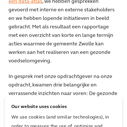
een data-atlas
, we hebben gesprekken
gevoerd met interne en externe stakeholders
en we hebben lopende initiatieven in beeld
gebracht. Met als resultaat een rapportage
met een overzicht van korte en lange termijn
acties waarmee de gemeente Zwolle kan
werken aan het realiseren van een gezonde
voedselomgeving.
In gesprek met onze opdrachtgever na onze
opdracht, kwamen drie belangrijke en
verrassende inzichten naar voren: De gezonde
leefomgeving gaat over heel veel, maar er
Our website uses cookies
gebeurt ook al veel. De gezonde
We use cookies (and similar technologies), in
voedselomgeving gaat over heel veel: van
order to measure the use of, optimize and