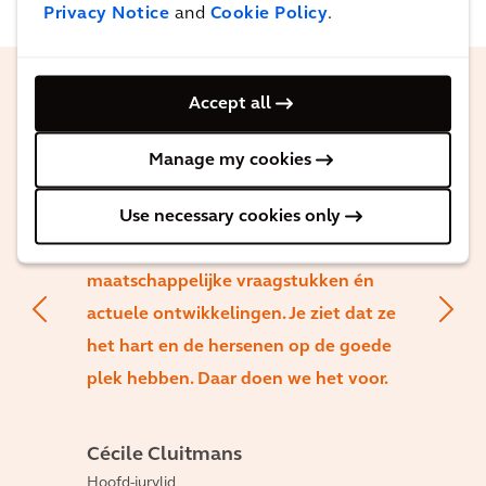
Privacy Notice
and
Cookie Policy
.
Accept all
Het enthousiasme en de energie die erin
zit is geweldig om te zien bij leerlingen,
Manage my cookies
en bij leraren. De ideeën en uitwerkingen
Use necessary cookies only
komen van de leerlingen zelf. Ze zijn op
zo’n jonge leeftijd al bezig met
maatschappelijke vraagstukken én
actuele ontwikkelingen. Je ziet dat ze
het hart en de hersenen op de goede
plek hebben. Daar doen we het voor.
Cécile Cluitmans
Hoofd-jurylid