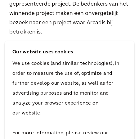
gepresenteerde project. De bedenkers van het
winnende project maken een onvergetelijk
bezoek naar een project waar Arcadis bij
betrokken is.
Waarom Artcadia?
Our website uses cookies
Artcadia laat leerlingen ontdekken dat
We use cookies (and similar technologies), in
techniek oplossingen biedt voor belangrijke
order to measure the use of, optimize and
maatschappelijke uitdagingen. Door op een
further develop our website, as well as for
creatieve manier na te denken over deze
advertising purposes and to monitor and
vraagstukken, leren ze hoe belangrijk, leuk en
analyze your browser experience on
uitdagend techniek is. Daarnaast ervaren ze
our website.
hoe fascinerend de wereld van techniek kan
zijn.
For more information, please review our