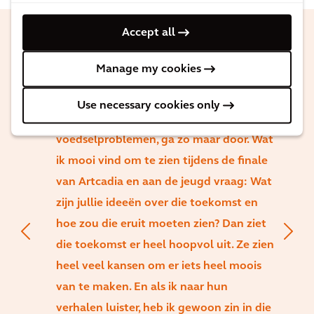
Accept all
Er zijn veel uitdagingen waar wij nu voor
Manage my cookies
staan als maatschappij. Grote
vraagstukken. Klimaatverandering,
Use necessary cookies only
energietransitie, droogte,
voedselproblemen, ga zo maar door. Wat
ik mooi vind om te zien tijdens de finale
van Artcadia en aan de jeugd vraag: Wat
zijn jullie ideeën over die toekomst en
hoe zou die eruit moeten zien? Dan ziet
die toekomst er heel hoopvol uit. Ze zien
heel veel kansen om er iets heel moois
van te maken. En als ik naar hun
verhalen luister, heb ik gewoon zin in die