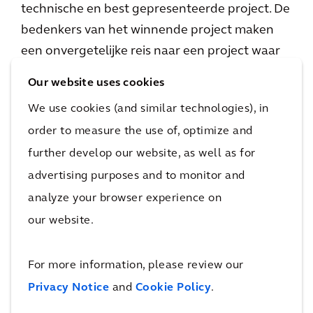
technische en best gepresenteerde project. De
bedenkers van het winnende project maken
een onvergetelijke reis naar een project waar
Arcadis bij betrokken is.
Our website uses cookies
Waarom Artcadia?
We use cookies (and similar technologies), in
order to measure the use of, optimize and
Met Artcadia zien leerlingen dat techniek
antwoorden biedt op dringende
further develop our website, as well as for
maatschappelijke uitdagingen. Door op een
advertising purposes and to monitor and
creatieve manier na te denken over deze
analyze your browser experience on
vraagstukken, zien ze zien hoe belangrijk, leuk
our website.
en spannend dit is. En ze ervaren hoe boeiend
de wereld van techniek is.
For more information, please review our
Privacy Notice
and
Cookie Policy
.