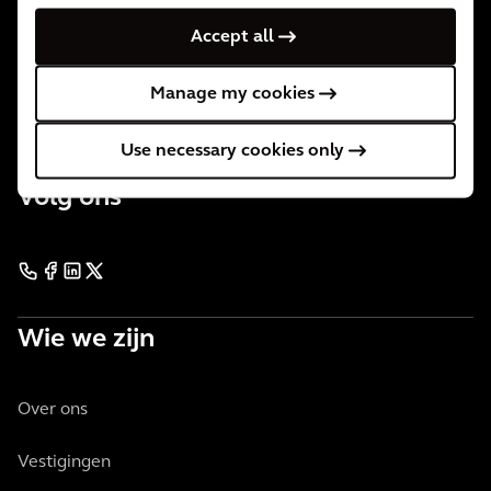
Wij zijn 34.000 mensen, actief in meer dan 30 landen. Wij
Accept all
ondersteunen onze klanten overal waar zij ons nodig
hebben.
Manage my cookies
Use necessary cookies only
Neem contact met ons op
Volg ons
Wie we zijn
Over ons
Vestigingen