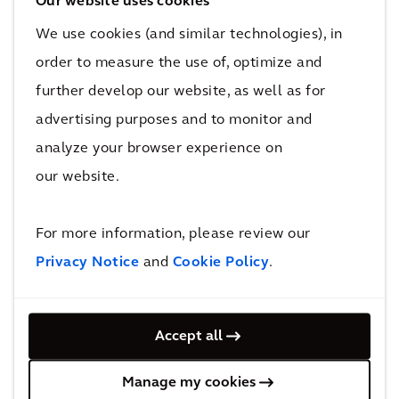
Our website uses cookies
om in kleine dynamische en flexibele teams te
werken aan prototypes en innovatieve digitale
We use cookies (and similar technologies), in
oplossingen om snel grote uitdagingen van
order to measure the use of, optimize and
klanten mee te tackelen.
further develop our website, as well as for
advertising purposes and to monitor and
analyze your browser experience on
our website.
For more information, please review our
Privacy Notice
and
Cookie Policy
.
Accept all
Manage my cookies