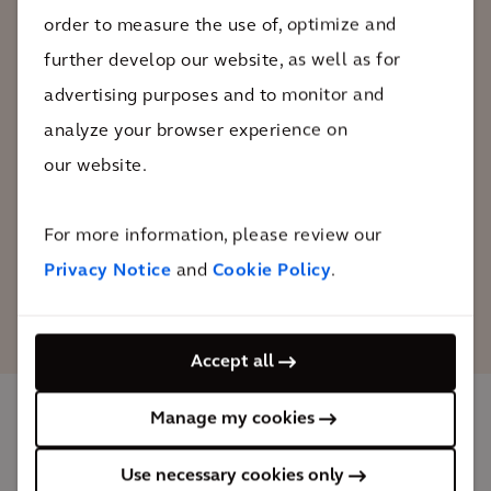
zouden missen. Het stelt ons in staat om
order to measure the use of, optimize and
die afspraak te maken of dat
further develop our website, as well as for
sollicitatiegesprek te voeren, wat we ook
advertising purposes and to monitor and
maar willen gaan doen. Openbaar
analyze your browser experience on
vervoer gaat niet alleen over vervoer…
our website.
we geloven in een goede levenskwaliteit.
For more information, please review our
Privacy Notice
and
Cookie Policy
.
Eric Garcetti
Burgemeester van Los Angeles
Accept all
Manage my cookies
De impact
Use necessary cookies only