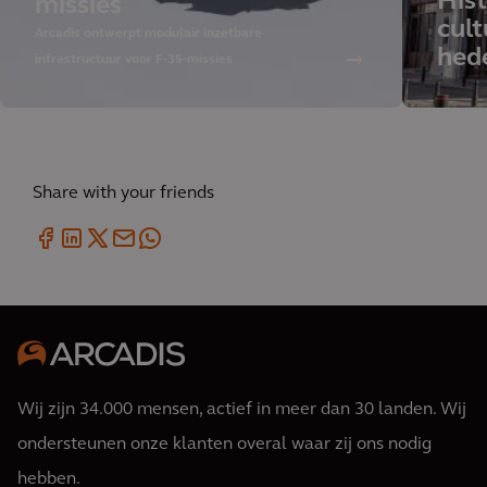
Hist
missies
cul
Arcadis ontwerpt modulair inzetbare
hed
infrastructuur voor F-35-missies
Share with your friends
Wij zijn 34.000 mensen, actief in meer dan 30 landen. Wij
ondersteunen onze klanten overal waar zij ons nodig
hebben.