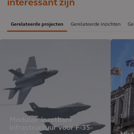
interessant zijn
Gerelateerde projecten
Gerelateerde inzichten
Ge
Modulair inzetbare
infrastructuur voor F-35-