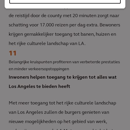
Minimaliseren van overstappen en het verkorten van
de reistijd door de county met 20 minuten zorgt naar
schatting voor 17.000 reizen per dag extra. Bewoners
krijgen gemakkelijker toegang tot banen, huizen en
het rijke culturele landschap van LA.
11
Belangrijke kruispunten profiteren van verbeterde prestaties
en minder verkeersopstoppingen
Inwoners helpen toegang te krijgen tot alles wat
Los Angeles te bieden heeft
Met meer toegang tot het rijke culturele landschap
van Los Angeles zullen de burgers genieten van
nieuwe mogelijkheden op het gebied van werk,