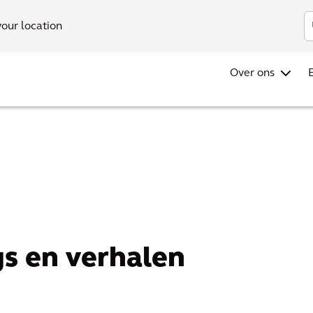
your location
Over ons
gs en verhalen