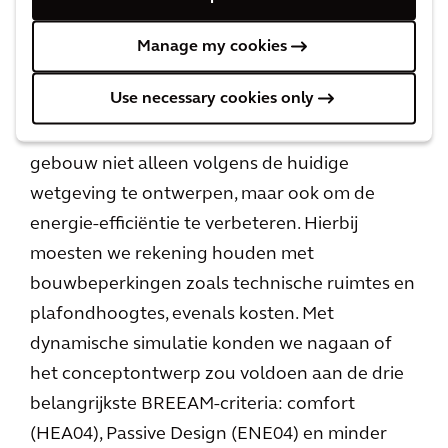
herontwikkeling van drie verouderde
kantoorgebouwen waarvan één een
Manage my cookies
beschermd monument is – begeleidden we
Use necessary cookies only
onze klant bij het maken van technische en
architectonische keuzes. Het doel was om het
gebouw niet alleen volgens de huidige
wetgeving te ontwerpen, maar ook om de
energie-efficiëntie te verbeteren. Hierbij
moesten we rekening houden met
bouwbeperkingen zoals technische ruimtes en
plafondhoogtes, evenals kosten. Met
dynamische simulatie konden we nagaan of
het conceptontwerp zou voldoen aan de drie
belangrijkste BREEAM-criteria: comfort
(HEA04), Passive Design (ENE04) en minder