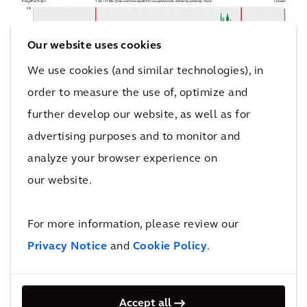
Our website uses cookies
We use cookies (and similar technologies), in
order to measure the use of, optimize and
further develop our website, as well as for
advertising purposes and to monitor and
analyze your browser experience on
Predicted Mean Vote (PMV) index om het
our website.
thermisch comfort te berekenen
For more information, please review our
Privacy Notice
and
Cookie Policy
.
New Orban-project in Brussel
Voor het project
New Orban
in Brussel – een
Accept all