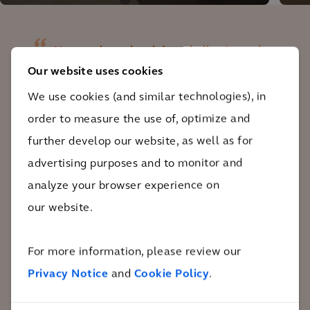
escritório.
pod
Um excelente local de trabalho é aquele
Our website uses cookies
que permite que um excelente trabalho
seja realizado. Quer seja para inovar,
We use cookies (and similar technologies), in
colaborar, criar ou simplesmente fazer
order to measure the use of, optimize and
coisas acontecerem como devem ser, os
further develop our website, as well as for
melhores locais de trabalho são aqueles
advertising purposes and to monitor and
que possibilitam resultados. O 80Fen faz
analyze your browser experience on
isso como nenhum outro local de
our website.
trabalho em que já estive e tem o bônus
adicional de ser um lugar inspirador,
For more information, please review our
estimulante e sustentável para passar
Privacy Notice
and
Cookie Policy
.
meu tempo.