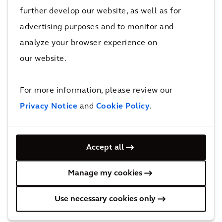
further develop our website, as well as for
Supervisory Board
advertising purposes and to monitor and
analyze your browser experience on
our website.
For more information, please review our
Privacy Notice
and
Cookie Policy
.
Peter de Wit
Accept all
Nacionalidade holandesa
Período de 2023 a 2027
Manage my cookies
Presidente do Supervisory Board
Presidente do Comitê de Seleção
Use necessary cookies only
Comitê de Auditoria e Risco
Comitê de Remuneração