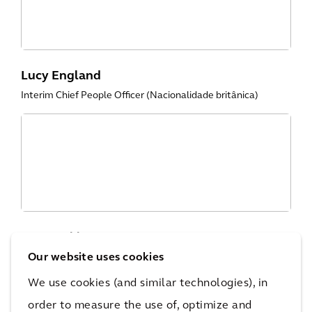
Lucy England
Interim Chief People Officer (Nacionalidade britânica)
Hans Dekker
Our website uses cookies
Chief Delivery Officer (Nacionalidade holandesa)
We use cookies (and similar technologies), in
order to measure the use of, optimize and