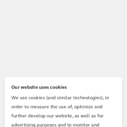
Zobacz jak wspieramy naszych klientów w
Our website uses cookies
osiąganiu ich celów i poprawie jakości życia.
We use cookies (and similar technologies), in
order to measure the use of, optimize and
Zobacz wszystkie projekty
further develop our website, as well as for
advertising purposes and to monitor and