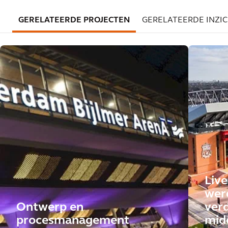
GERELATEERDE PROJECTEN
GERELATEERDE INZI
Live
wer
Ontwerp en
ver
procesmanagement
mid