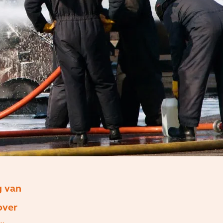
g van
over