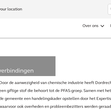
Investo
your location
Over ons
rverbindingen
Door de aanwezigheid van chemische industrie heeft Dordre
een giftige stof die behoort tot de PFAS-groep. Samen met het
etwerk
de gemeente een handelingskader opstellen door het Experti
waarvoor ook overheden en probleembezitters werden geraad