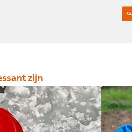
C
essant zijn