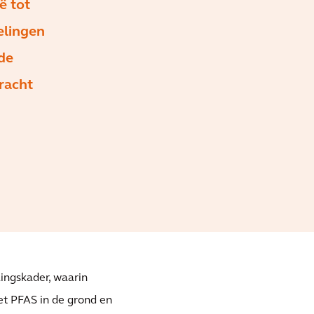
ë tot
elingen
de
kracht
lingskader, waarin
t PFAS in de grond en