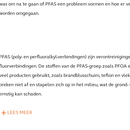
erkte
was om na te gaan of PFAS een probleem vormen en hoe er 
worden omgegaan.
rzoek
PFAS (poly- en perfluoralkyl-verbindingen) zijn verontreiniging
fluorverbindingen. De stoffen van de PFAS-groep zoals PFOA
veel producten gebruikt, zoals brandblusschuim, teflon en vl
breken niet af en stapelen zich op in het milieu, wat de grond-
ernstig kan schaden.
LEES MEER