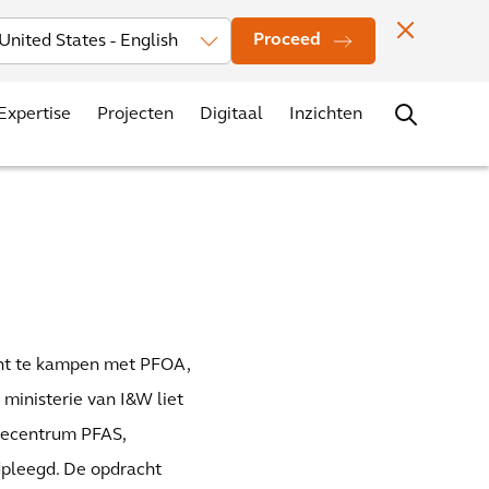
rs
Nieuws
Evenementen
Vestigingen
Contact
Carrière
Proceed
Expertise
Projecten
Digitaal
Inzichten
cht te kampen met PFOA,
 ministerie van I&W liet
secentrum PFAS,
pleegd. De opdracht