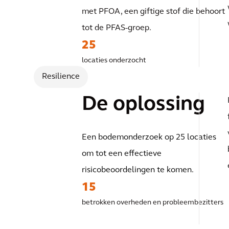
van Arcadis w
met PFOA, een giftige stof die behoort
tot de PFAS-groep.
mee aan onde
25
locaties onderzocht
Resilience
De oplossing
Een bodemonderzoek op 25 locaties
om tot een effectieve
risicobeoordelingen te komen.
15
betrokken overheden en probleembezitters