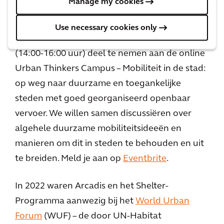
Manage my cookies
initiatief dat onderdeel uitmaakt van de World
Urban Campaign van UN-Habitat. Wij nodigen
Use necessary cookies only
je uit om op woensdag 6 september 2022
(14:00-16:00 uur) deel te nemen aan de online
Urban Thinkers Campus – Mobiliteit in de stad:
op weg naar duurzame en toegankelijke
steden met goed georganiseerd openbaar
vervoer. We willen samen discussiëren over
algehele duurzame mobiliteitsideeën en
manieren om dit in steden te behouden en uit
te breiden. Meld je aan op
Eventbrite
.
In 2022 waren Arcadis en het Shelter-
Programma aanwezig bij het
World Urban
Forum
(WUF) – de door UN-Habitat