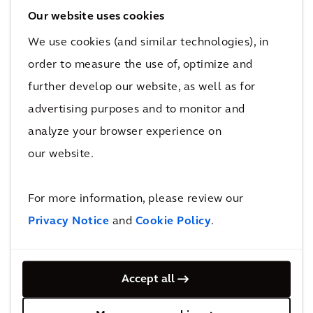
projecten. De Academy bevordert het
Our website uses cookies
verwerven van kennis en vaardigheden op het
We use cookies (and similar technologies), in
gebied van steden en klimaatverandering en
order to measure the use of, optimize and
initieert een zinvolle dialoog over hoe steden
further develop our website, as well as for
deze uitdaging aangaan.
advertising purposes and to monitor and
analyze your browser experience on
Shelter-workshops en evenementen
our website.
We organiseren elk jaar ook een aantal
verschillende Shelter-workshops. Hieronder
For more information, please review our
ook een aantal interne workshops om onze
Privacy Notice
and
Cookie Policy
.
mensen te informeren over het Shelter-
programma en de samenwerking met UN
Accept all
Habitat. Ook sturen we experts om deel te
nemen aan Urban Thinkers Campuses, een