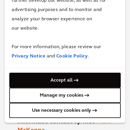
further develop our website, as well as for
dit project
advertising purposes and to monitor and
analyze your browser experience on
Neem contact op en ontdek hoe wij jouw
our website.
organisatie kunnen helpen de kwaliteit van
leven te verbeteren.
For more information, please review our
Privacy Notice
and
Cookie Policy
.
Accept all
Manage my cookies
Use necessary cookies only
Neem bij vragen en voor meer
informatie contact op met
Mark