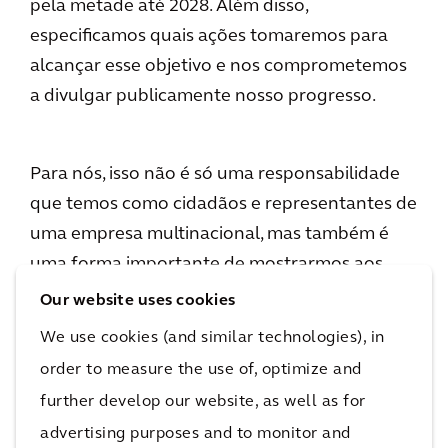
pela metade até 2028. Além disso,
especificamos quais ações tomaremos para
alcançar esse objetivo e nos comprometemos
a divulgar publicamente nosso progresso.
Para nós, isso não é só uma responsabilidade
que temos como cidadãos e representantes de
uma empresa multinacional, mas também é
uma forma importante de mostrarmos aos
governos de todo o mundo que não há mais
Our website uses cookies
tempo a perder. É hora de criar um mundo
We use cookies (and similar technologies), in
resiliente, neutro em termos de carbono e
order to measure the use of, optimize and
verdadeiramente inclusivo.
further develop our website, as well as for
advertising purposes and to monitor and