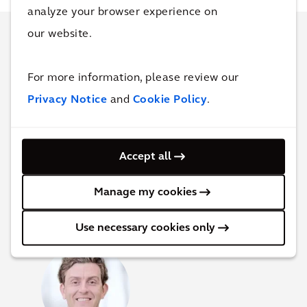
analyze your browser experience on
our website.
Saiba mais sobre este
For more information, please review our
projeto
Privacy Notice
and
Cookie Policy
.
Esperamos que você tenha gostado deste
artigo. Será um prazer entrar em contato
Accept all
com você e discutir como podemos ajudá-lo
a melhorar a qualidade de vida no seu
Manage my cookies
negócio.
Use necessary cookies only