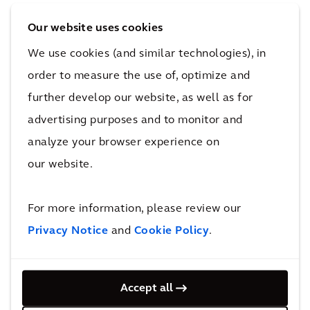
Duurste steden:
Our website uses cookies
1. Geneve
We use cookies (and similar technologies), in
2. Londen
order to measure the use of, optimize and
3. Zurich
further develop our website, as well as for
4. München
advertising purposes and to monitor and
5. New York
analyze your browser experience on
6. Copenhagen
our website.
7. San Francisco
8. Bristol
For more information, please review our
9. Dublin
Privacy Notice
and
Cookie Policy
.
10. Hong Kong
Duurste steden:
Accept all