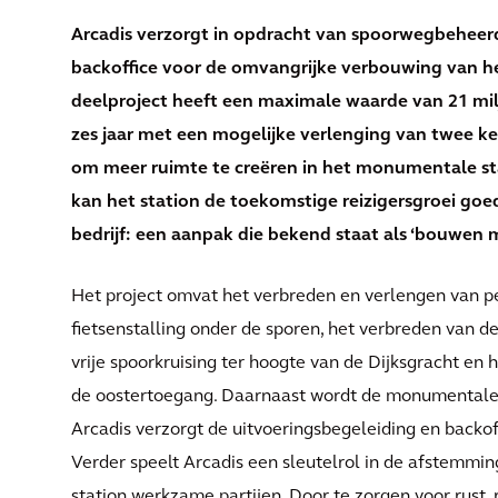
Arcadis verzorgt in opdracht van spoorwegbeheerd
backoffice voor de omvangrijke verbouwing van he
deelproject heeft een maximale waarde van 21 mil
zes jaar met een mogelijke verlenging van twee kee
om meer ruimte te creëren in het monumentale sta
kan het station de toekomstige reizigersgroei goed
bedrijf: een aanpak die bekend staat als ‘bouwen 
Het project omvat het verbreden en verlengen van p
fietsenstalling onder de sporen, het verbreden van de
vrije spoorkruising ter hoogte van de Dijksgracht en
de oostertoegang. Daarnaast wordt de monumentale 
Arcadis verzorgt de uitvoeringsbegeleiding en backof
Verder speelt Arcadis een sleutelrol in de afstemmi
station werkzame partijen. Door te zorgen voor rust,